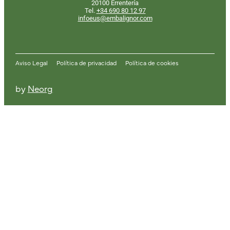
20100 Errentería
Tel.
+34
690 80 12 97
infoeus@embalignor.com
Aviso Legal
Política de privacidad
Política de cookies
by
Neorg