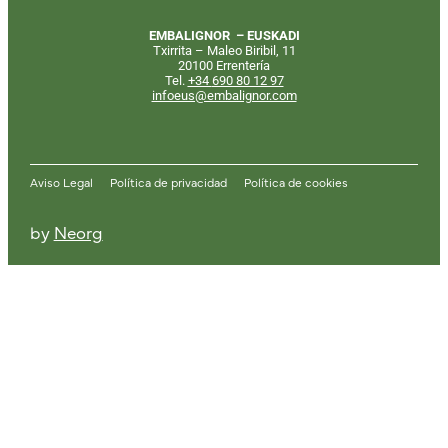
EMBALIGNOR – EUSKADI
Txirrita – Maleo Biribil, 11
20100 Errentería
Tel.
+34
690 80 12 97
infoeus@embalignor.com
Aviso Legal
Política de privacidad
Política de cookies
by
Neorg