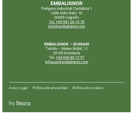
EMBALIGNOR
Polígono industrial Cantabria 1
Calle Soto Galo, 10
26009 Logroño
Tel. +34 941 26 13 78
info@embalignor.com
EMBALIGNOR – EUSKADI
Txirrita – Maleo Biribil, 11
20100 Errentería
Tel.
+34
690 80 12 97
infoeus@embalignor.com
Aviso Legal
Política de privacidad
Política de cookies
by
Neorg