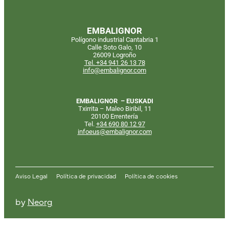
EMBALIGNOR
Polígono industrial Cantabria 1
Calle Soto Galo, 10
26009 Logroño
Tel. +34 941 26 13 78
info@embalignor.com
EMBALIGNOR – EUSKADI
Txirrita – Maleo Biribil, 11
20100 Errentería
Tel.
+34
690 80 12 97
infoeus@embalignor.com
Aviso Legal
Política de privacidad
Política de cookies
by
Neorg