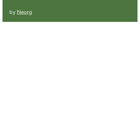
by
Neorg
Quienes somos
Productos y servicios
Sostenibilidad
Noticias
Contacto