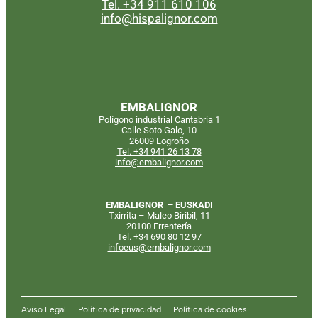
Tel. +34 911 610 106
info@hispalignor.com
EMBALIGNOR
Polígono industrial Cantabria 1
Calle Soto Galo, 10
26009 Logroño
Tel. +34 941 26 13 78
info@embalignor.com
EMBALIGNOR – EUSKADI
Txirrita – Maleo Biribil, 11
20100 Errentería
Tel.
+34
690 80 12 97
infoeus@embalignor.com
Aviso Legal
Política de privacidad
Política de cookies