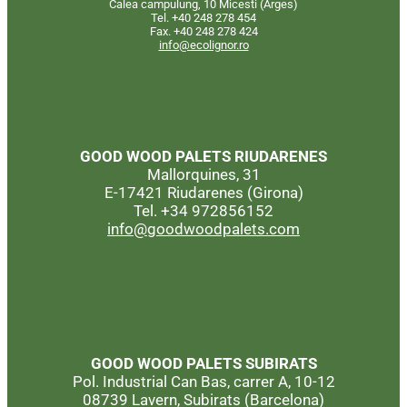
Calea campulung, 10 Micesti (Arges)
Tel. +40 248 278 454
Fax. +40 248 278 424
info@ecolignor.ro
GOOD WOOD PALETS
RIUDARENES
Mallorquines, 31
E-17421 Riudarenes (Girona)
Tel. +34 972856152
info@goodwoodpalets.com
GOOD WOOD PALETS
SUBIRATS
Pol. Industrial Can Bas, carrer A, 10-12
08739 Lavern, Subirats (Barcelona)