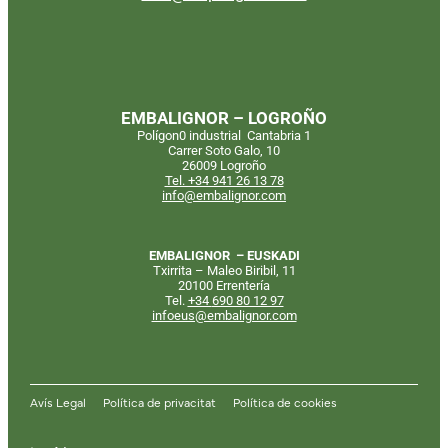
EMBALIGNOR – LOGROÑO
Polígon0 industrial Cantabria 1
Carrer Soto Galo, 10
26009 Logroño
Tel. +34 941 26 13 78
info@embalignor.com
EMBALIGNOR – EUSKADI
Txirrita – Maleo Biribil, 11
20100 Errentería
Tel.
+34
690 80 12 97
infoeus@embalignor.com
Avís Legal
Política de privacitat
Política de cookies