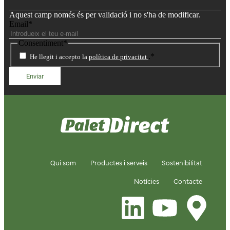
Aquest camp només és per validació i no s'ha de modificar.
Email
*
Consentiment
*
.
*
He llegit i accepto la
política de privacitat
Qui som
Productes i serveis
Sostenibilitat
Notícies
Contacte