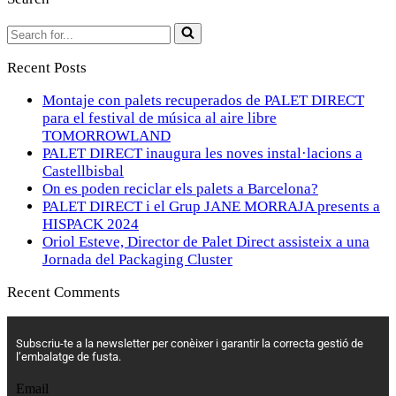
Recent Posts
Montaje con palets recuperados de PALET DIRECT
para el festival de música al aire libre
TOMORROWLAND
PALET DIRECT inaugura les noves instal·lacions a
Castellbisbal
On es poden reciclar els palets a Barcelona?
PALET DIRECT i el Grup JANE MORRAJA presents a
HISPACK 2024
Oriol Esteve, Director de Palet Direct assisteix a una
Jornada del Packaging Cluster
Recent Comments
Subscriu-te a la newsletter per conèixer i garantir la correcta gestió de
l’embalatge de fusta.
Email