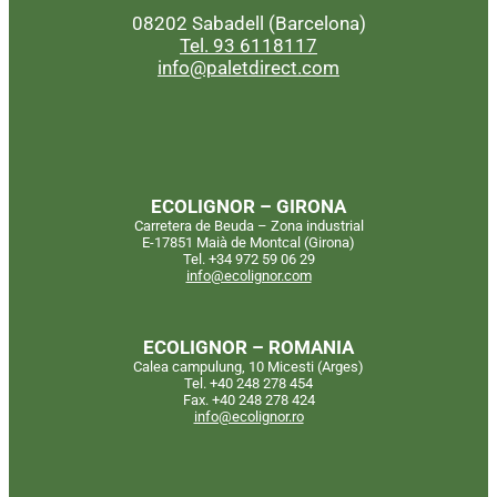
08202 Sabadell (Barcelona)
Tel. 93 6118117
info@paletdirect.com
ECOLIGNOR – GIRONA
Carretera de Beuda – Zona industrial
E-17851 Maià de Montcal (Girona)
Tel. +34 972 59 06 29
info@ecolignor.com
ECOLIGNOR – ROMANIA
Calea campulung, 10 Micesti (Arges)
Tel. +40 248 278 454
Fax. +40 248 278 424
info@ecolignor.ro