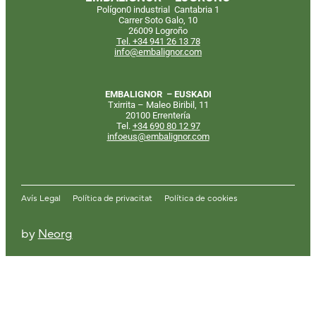
Polígon0 industrial Cantabria 1
Carrer Soto Galo, 10
26009 Logroño
Tel. +34 941 26 13 78
info@embalignor.com
EMBALIGNOR – EUSKADI
Txirrita – Maleo Biribil, 11
20100 Errentería
Tel.
+34
690 80 12 97
infoeus@embalignor.com
Avís Legal
Política de privacitat
Política de cookies
by
Neorg