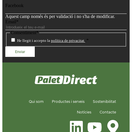
Facebook
Aquest camp només és per validació i no s'ha de modificar.
Email
*
Consentiment
*
.
*
He llegit i accepto la
política de privacitat
Qui som
Productes i serveis
Sostenibilitat
Notícies
Contacte