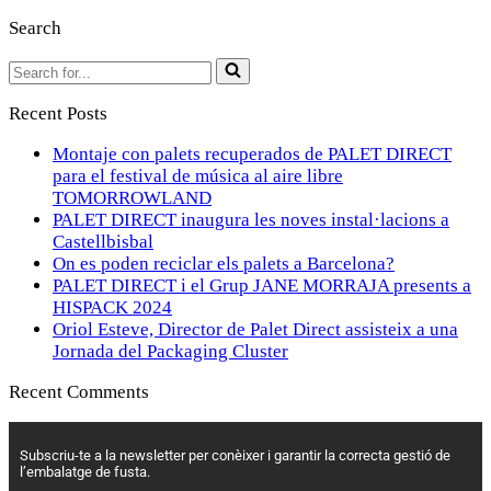
Search
Recent Posts
Montaje con palets recuperados de PALET DIRECT
para el festival de música al aire libre
TOMORROWLAND
PALET DIRECT inaugura les noves instal·lacions a
Castellbisbal
On es poden reciclar els palets a Barcelona?
PALET DIRECT i el Grup JANE MORRAJA presents a
HISPACK 2024
Oriol Esteve, Director de Palet Direct assisteix a una
Jornada del Packaging Cluster
Recent Comments
Subscriu-te a la newsletter per conèixer i garantir la correcta gestió de
l’embalatge de fusta.