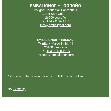
EMBALIGNOR – LOGROÑO
Polígon0 industrial Cantabria 1
Carrer Soto Galo, 10
26009 Logroño
Tel. +34 941 26 13 78
info@embalignor.com
EMBALIGNOR – EUSKADI
Txirrita – Maleo Biribil, 11
20100 Errentería
Tel.
+34
690 80 12 97
infoeus@embalignor.com
Avís Legal
Política de privacitat
Política de cookies
by
Neorg