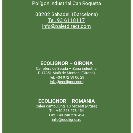
Polígon industrial Can Roqueta
08202 Sabadell (Barcelona)
Tel. 93 6118117
info@paletdirect.com
ECOLIGNOR – GIRONA
Carretera de Beuda – Zona industrial
E-17851 Maià de Montcal (Girona)
Tel. +34 972 59 06 29
info@ecolignor.com
ECOLIGNOR – ROMANIA
Calea campulung, 10 Micesti (Arges)
Tel. +40 248 278 454
Fax. +40 248 278 424
info@ecolignor.ro